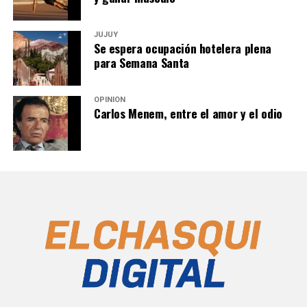
JUJUY
Se espera ocupación hotelera plena
para Semana Santa
OPINIÓN
Carlos Menem, entre el amor y el odio