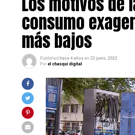
Los motivos de la
consumo exagera
más bajos
Published
hace 4 años
en
23 junio, 2022
Por
el chasqui digital