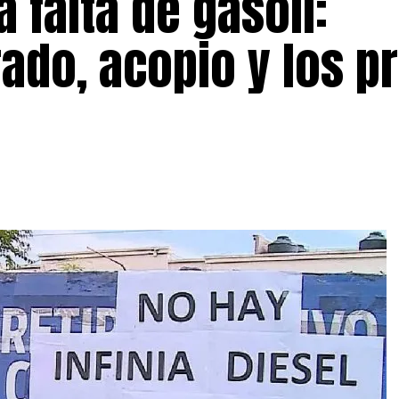
 falta de gasoil:
do, acopio y los p