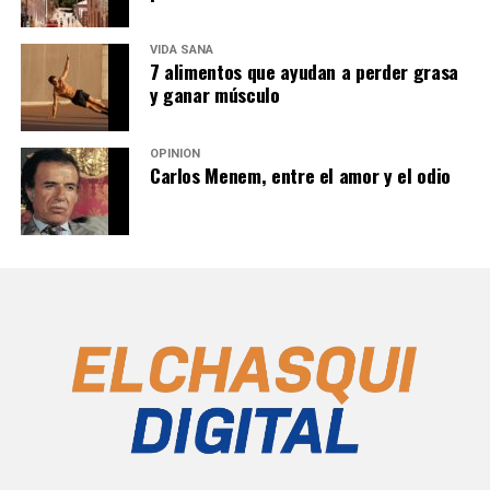
VIDA SANA
7 alimentos que ayudan a perder grasa
y ganar músculo
OPINIÓN
Carlos Menem, entre el amor y el odio