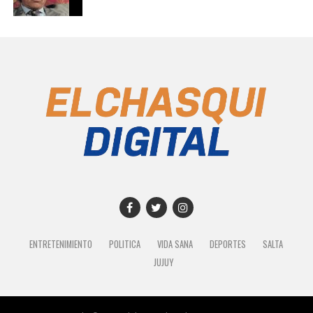
ENTRETENIMIENTO
POLITICA
VIDA SANA
DEPORTES
SALTA
JUJUY