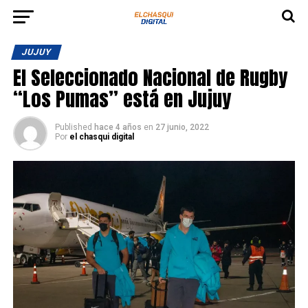
JUJUY
El Seleccionado Nacional de Rugby
“Los Pumas” está en Jujuy
Published
hace 4 años
en
27 junio, 2022
Por
el chasqui digital