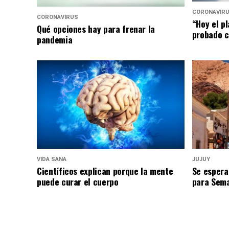
CORONAVIR
CORONAVIRUS
“Hoy el p
Qué opciones hay para frenar la
probado c
pandemia
VIDA SANA
JUJUY
Científicos explican porque la mente
Se espera
puede curar el cuerpo
para Sem