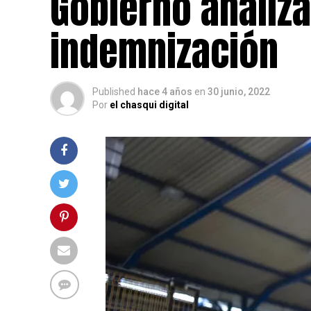
Gobierno analiza
indemnización
Published
hace 4 años
en
30 junio, 2022
Por
el chasqui digital