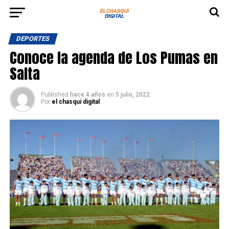
DEPORTES
Conoce la agenda de Los Pumas en
Salta
Published
hace 4 años
en
5 julio, 2022
Por
el chasqui digital