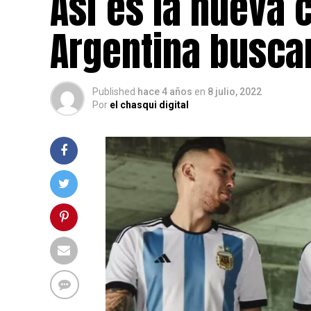
Así es la nueva 
Argentina buscar
Published
hace 4 años
en
8 julio, 2022
Por
el chasqui digital