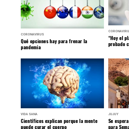
CORONAVIR
CORONAVIRUS
“Hoy el p
Qué opciones hay para frenar la
probado c
pandemia
VIDA SANA
JUJUY
Científicos explican porque la mente
Se espera
puede curar el cuerpo
para Sem