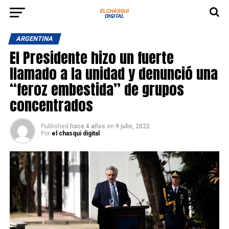
ARGENTINA
El Presidente hizo un fuerte
llamado a la unidad y denunció una
“feroz embestida” de grupos
concentrados
Published
hace 4 años
en
9 julio, 2022
Por
el chasqui digital