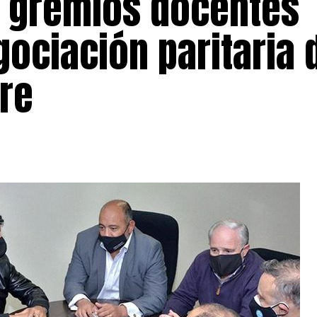
s gremios docentes
ociación paritaria 
re