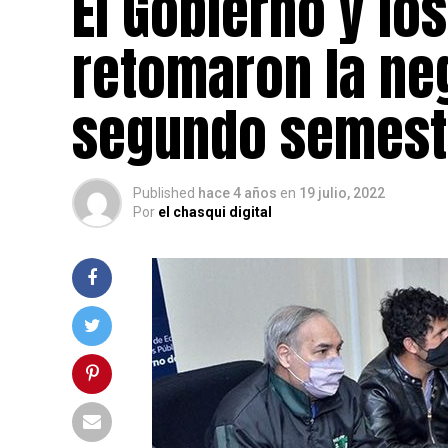
El Gobierno y lo
retomaron la neg
segundo semest
Published
hace 4 años
en
19 julio, 2022
Por
el chasqui digital