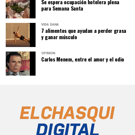
Se espera ocupación hotelera plena
para Semana Santa
VIDA SANA
7 alimentos que ayudan a perder grasa
y ganar músculo
OPINIÓN
Carlos Menem, entre el amor y el odio