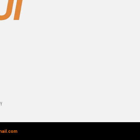
UY
mail.com