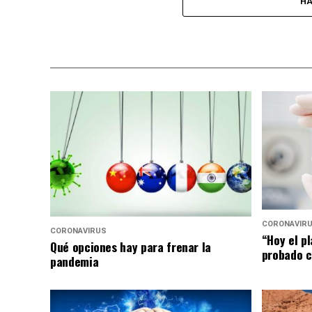
HA
CORONAVIR
CORONAVIRUS
“Hoy el p
Qué opciones hay para frenar la
probado c
pandemia