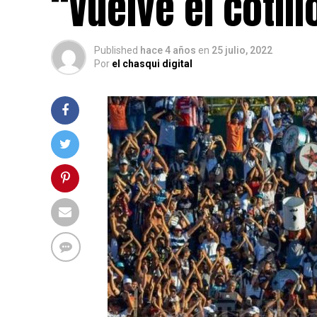
“Vuelve el cotil
Published
hace 4 años
en
25 julio, 2022
Por
el chasqui digital