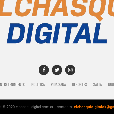
ENTRETENIMIENTO
POLITICA
VIDA SANA
DEPORTES
SALTA
JUJ
t © 2020 elchasquidigital.com.ar - contacto:
elchasquidigitalok@g