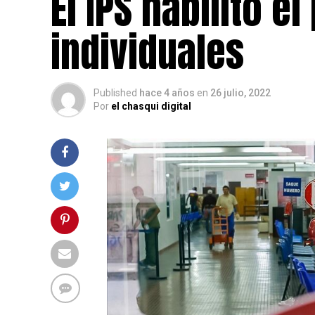
El IPS habilitó el
individuales
Published
hace 4 años
en
26 julio, 2022
Por
el chasqui digital