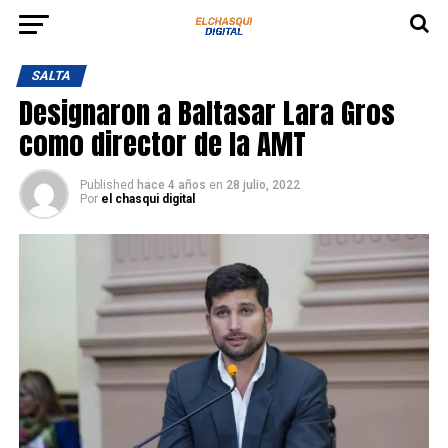
SALTA
Designaron a Baltasar Lara Gros
como director de la AMT
Published
hace 4 años
en
28 julio, 2022
Por
el chasqui digital