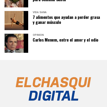
VIDA SANA
7 alimentos que ayudan a perder grasa
y ganar músculo
OPINIÓN
Carlos Menem, entre el amor y el odio