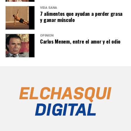
VIDA SANA
7 alimentos que ayudan a perder grasa
y ganar músculo
OPINIÓN
Carlos Menem, entre el amor y el odio