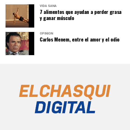
VIDA SANA
7 alimentos que ayudan a perder grasa
y ganar músculo
OPINIÓN
Carlos Menem, entre el amor y el odio