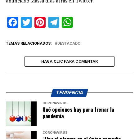
anunciado Massa días atrás en Twitter.
Facebook
Twitter
Pinterest
Telegram
WhatsApp
TEMAS RELACIONADOS:
DESTACADO
HAGA CLIC PARA COMENTAR
TENDENCIA
CORONAVIRUS
Qué opciones hay para frenar la
pandemia
CORONAVIRUS
“Hoy el plasma es el único remedio