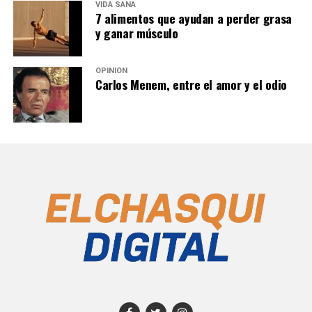
VIDA SANA
7 alimentos que ayudan a perder grasa
y ganar músculo
OPINIÓN
Carlos Menem, entre el amor y el odio