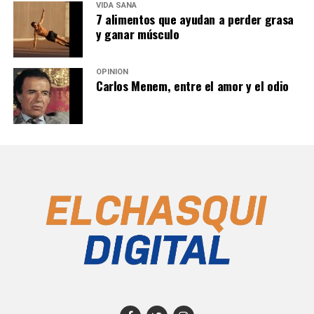
VIDA SANA
7 alimentos que ayudan a perder grasa
y ganar músculo
OPINIÓN
Carlos Menem, entre el amor y el odio