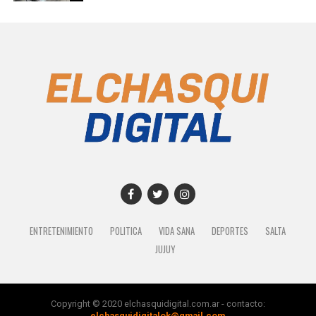
ENTRETENIMIENTO
POLITICA
VIDA SANA
DEPORTES
SALTA
JUJUY
Copyright © 2020 elchasquidigital.com.ar - contacto:
elchasquidigitalok@gmail.com