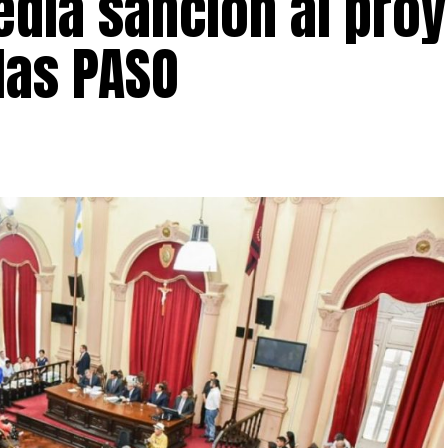
edia sanción al pro
las PASO