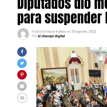
Diputados dio m
para suspender 
Published
hace 4 años
en
24 agosto, 2022
Por
el chasqui digital