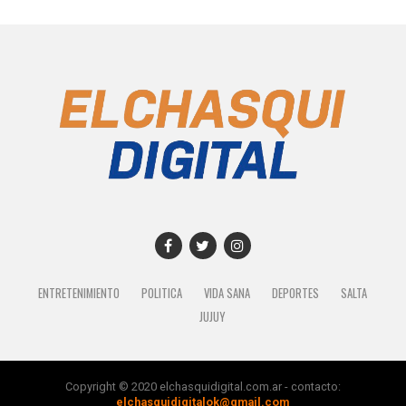
ENTRETENIMIENTO
POLITICA
VIDA SANA
DEPORTES
SALTA
JUJUY
Copyright © 2020 elchasquidigital.com.ar - contacto:
elchasquidigitalok@gmail.com