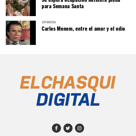
para Semana Santa
OPINIÓN
Carlos Menem, entre el amor y el odio