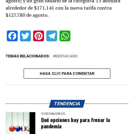
agosto; y un gran usuario de la categoría T3 abonará
alrededor de $171.141 con la nueva tarifa contra
$127.780 de agosto.
Facebook
Twitter
Pinterest
Telegram
WhatsApp
TEMAS RELACIONADOS:
DESTACADO
HAGA CLIC PARA COMENTAR
TENDENCIA
CORONAVIRUS
Qué opciones hay para frenar la
pandemia