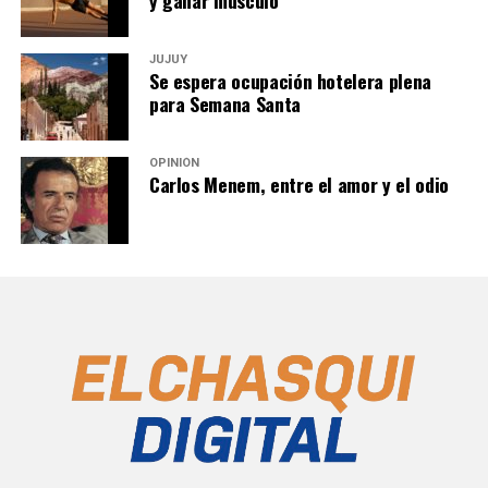
y ganar músculo
JUJUY
Se espera ocupación hotelera plena
para Semana Santa
OPINIÓN
Carlos Menem, entre el amor y el odio