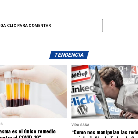
GA CLIC PARA COMENTAR
TENDENCIA
US
VIDA SANA
lasma es el único remedio
“Como nos manipulan las red
ontra el COVID-19″