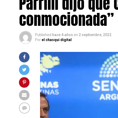
Parrilli dijo que
conmocionada”
Published
hace 4 años
en
2 septiembre, 2022
Por
el chasqui digital