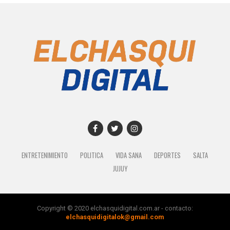
ENTRETENIMIENTO
POLITICA
VIDA SANA
DEPORTES
SALTA
JUJUY
Copyright © 2020 elchasquidigital.com.ar - contacto:
elchasquidigitalok@gmail.com