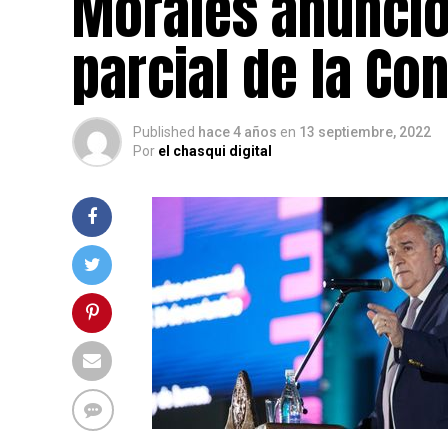
Morales anunció
parcial de la Co
Published
hace 4 años
en
13 septiembre, 2022
Por
el chasqui digital