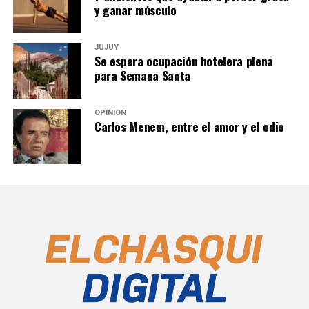
y ganar músculo
JUJUY
Se espera ocupación hotelera plena
para Semana Santa
OPINIÓN
Carlos Menem, entre el amor y el odio