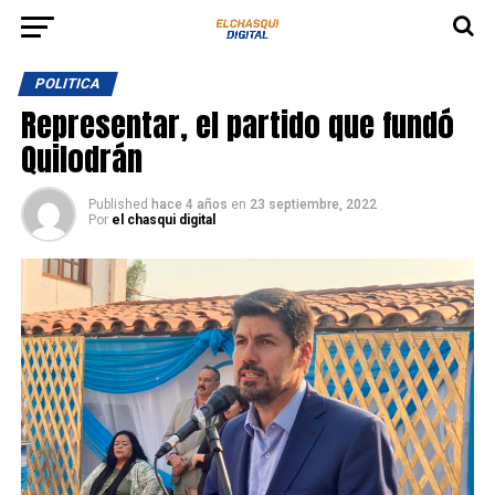
POLITICA
Representar, el partido que fundó
Quilodrán
Published
hace 4 años
en
23 septiembre, 2022
Por
el chasqui digital