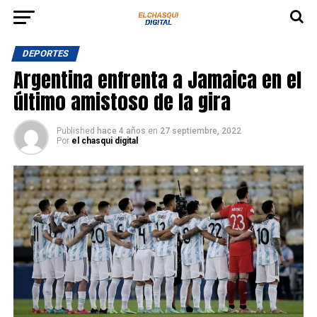
DEPORTES
Argentina enfrenta a Jamaica en el
último amistoso de la gira
Published
hace 4 años
en
27 septiembre, 2022
Por
el chasqui digital