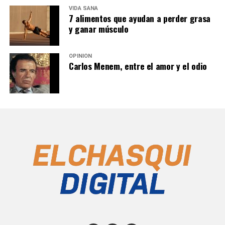
VIDA SANA
7 alimentos que ayudan a perder grasa
y ganar músculo
OPINIÓN
Carlos Menem, entre el amor y el odio