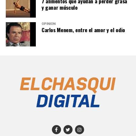
7 alimentos que ayudan a perder grasa
y ganar músculo
OPINIÓN
Carlos Menem, entre el amor y el odio