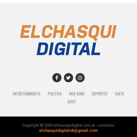
ENTRETENIMIENTO
POLITICA
VIDA SANA
DEPORTES
SALTA
JUJUY
Copyright © 2020 elchasquidigital.com.ar - contacto:
elchasquidigitalok@gmail.com