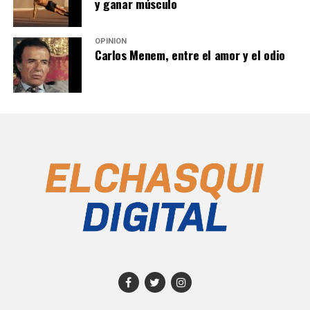
y ganar músculo
OPINIÓN
Carlos Menem, entre el amor y el odio