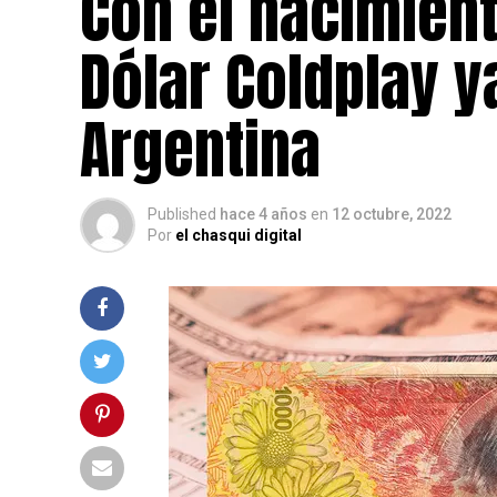
Con el nacimient
Dólar Coldplay y
Argentina
Published
hace 4 años
en
12 octubre, 2022
Por
el chasqui digital