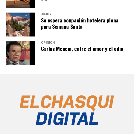
JUJUY
Se espera ocupación hotelera plena
para Semana Santa
OPINIÓN
Carlos Menem, entre el amor y el odio