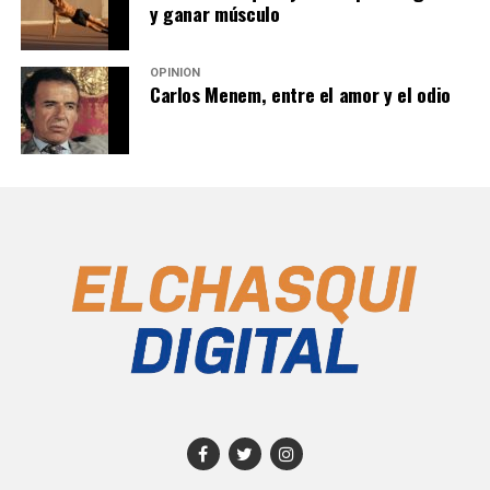
y ganar músculo
OPINIÓN
Carlos Menem, entre el amor y el odio