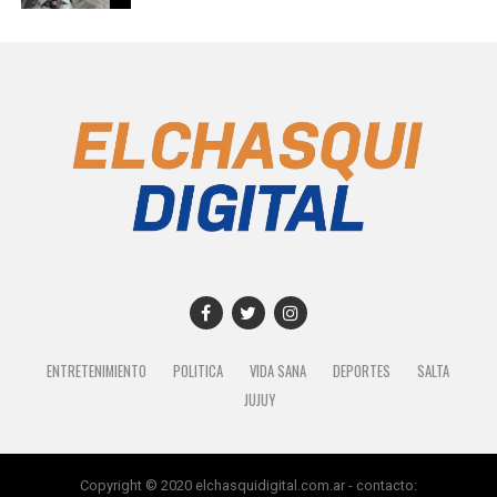
ENTRETENIMIENTO
POLITICA
VIDA SANA
DEPORTES
SALTA
JUJUY
Copyright © 2020 elchasquidigital.com.ar - contacto: