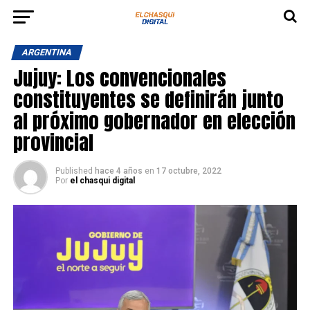
ARGENTINA
Jujuy: Los convencionales
constituyentes se definirán junto
al próximo gobernador en elección
provincial
Published
hace 4 años
en
17 octubre, 2022
Por
el chasqui digital