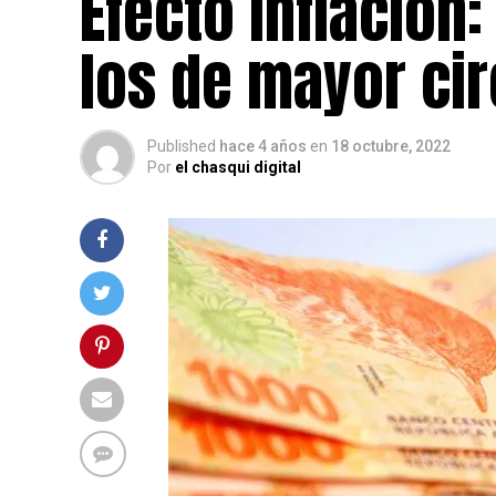
Efecto inflación:
los de mayor cir
Published
hace 4 años
en
18 octubre, 2022
Por
el chasqui digital