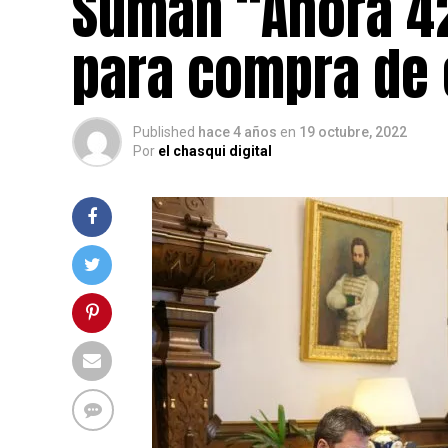
Suman “Ahora 42
para compra de 
Published
hace 4 años
en
19 octubre, 2022
Por
el chasqui digital