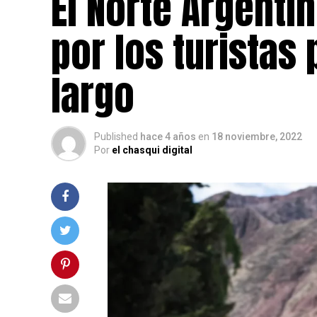
El Norte Argenti
por los turistas
largo
Published
hace 4 años
en
18 noviembre, 2022
Por
el chasqui digital