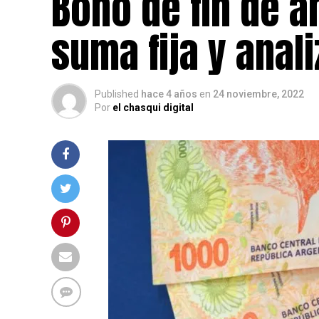
Bono de fin de a
suma fija y anal
Published
hace 4 años
en
24 noviembre, 2022
Por
el chasqui digital