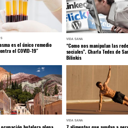
US
VIDA SANA
lasma es el único remedio
“Como nos manipulan las red
ontra el COVID-19″
sociales”. Charla Tedex de Sa
Bilinkis
VIDA SANA
 ocupación hotelera plena
7 alimentos que ayudan a per