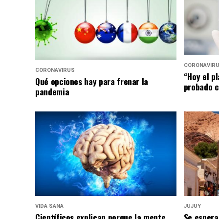
CORONAVIR
CORONAVIRUS
“Hoy el p
Qué opciones hay para frenar la
probado c
pandemia
VIDA SANA
JUJUY
Científicos explican porque la mente
Se espera