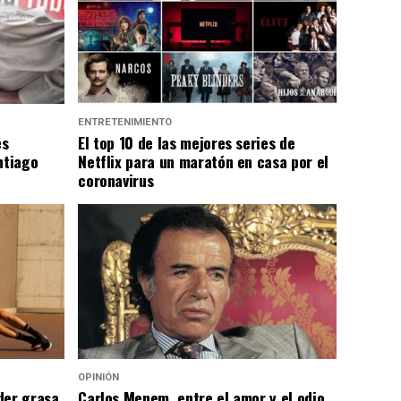
ENTRETENIMIENTO
es
El top 10 de las mejores series de
ntiago
Netflix para un maratón en casa por el
coronavirus
OPINIÓN
der grasa
Carlos Menem, entre el amor y el odio