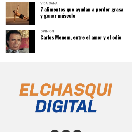
VIDA SANA
7 alimentos que ayudan a perder grasa
y ganar músculo
OPINIÓN
Carlos Menem, entre el amor y el odio