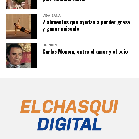
VIDA SANA
7 alimentos que ayudan a perder grasa
y ganar músculo
OPINIÓN
Carlos Menem, entre el amor y el odio