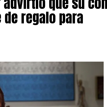
r advirtió que su c
 de regalo para