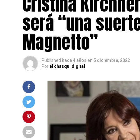
Cristina Kirchne
será “una suerte
Magnetto”
Published
hace 4 años
en
5 diciembre, 2022
Por
el chasqui digital