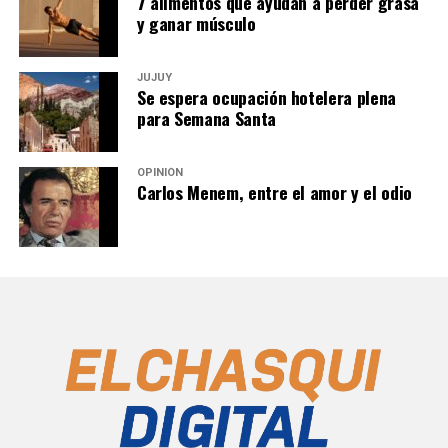
7 alimentos que ayudan a perder grasa
y ganar músculo
JUJUY
Se espera ocupación hotelera plena
para Semana Santa
OPINIÓN
Carlos Menem, entre el amor y el odio