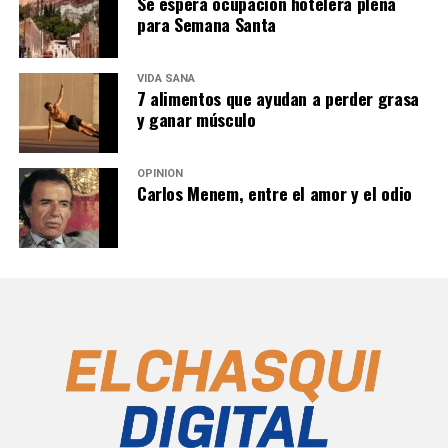
Se espera ocupación hotelera plena
para Semana Santa
VIDA SANA
7 alimentos que ayudan a perder grasa
y ganar músculo
OPINIÓN
Carlos Menem, entre el amor y el odio