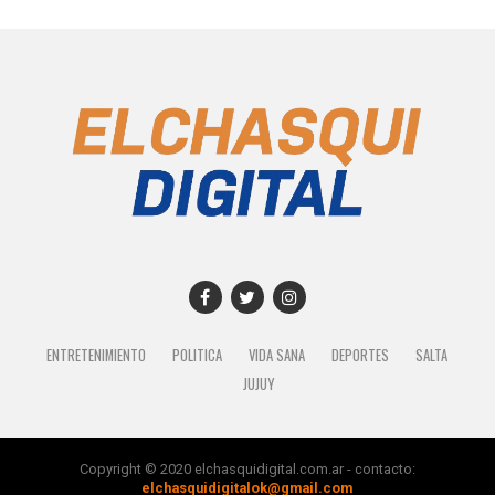
ENTRETENIMIENTO
POLITICA
VIDA SANA
DEPORTES
SALTA
JUJUY
Copyright © 2020 elchasquidigital.com.ar - contacto:
elchasquidigitalok@gmail.com