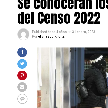
Se conoceran lo
del Censo 2022
Published
hace 4 años
en
31 enero, 2023
Por
el chasqui digital