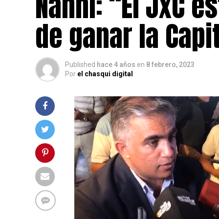
Nanni: “El JxC e
de ganar la Capit
Published
hace 4 años
en
8 febrero, 2023
Por
el chasqui digital