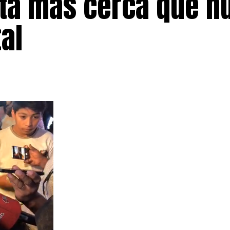
stá más cerca que n
al